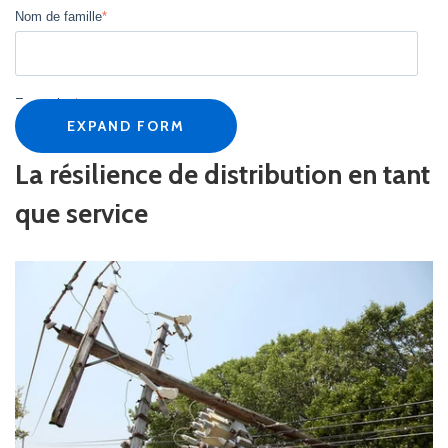
Nom de famille
*
Enterprise
*
EXPAND FORM
La résilience de distribution en tant
Intitulé du poste
*
que service
Courriel professionnel
*
Numéro de téléphone
*