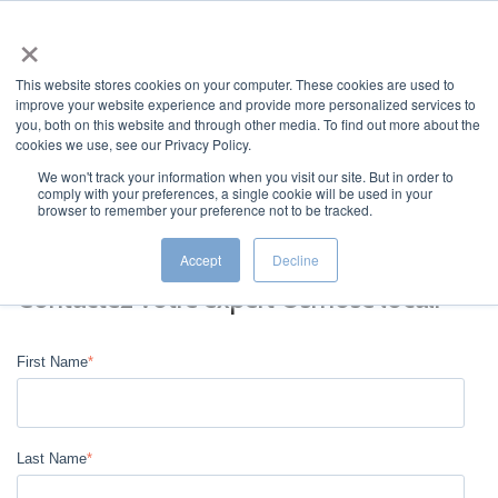
×
This website stores cookies on your computer. These cookies are used to
improve your website experience and provide more personalized services to
you, both on this website and through other media. To find out more about the
cookies we use, see our Privacy Policy.
We won't track your information when you visit our site. But in order to
comply with your preferences, a single cookie will be used in your
JUMP TO...
browser to remember your preference not to be tracked.
Accept
Decline
Contactez votre expert Osmose local.
First Name
*
Last Name
*