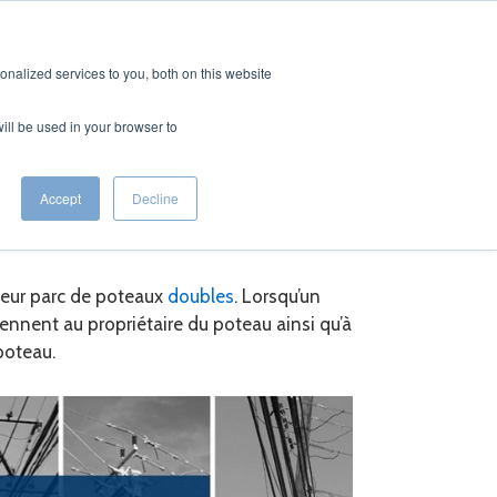
CONTACT
FRENCH
nalized services to you, both on this website
will be used in your browser to
Accept
Decline
 leur parc de poteaux
doubles
. Lorsqu’un
iennent au propriétaire du poteau ainsi qu’à
poteau.