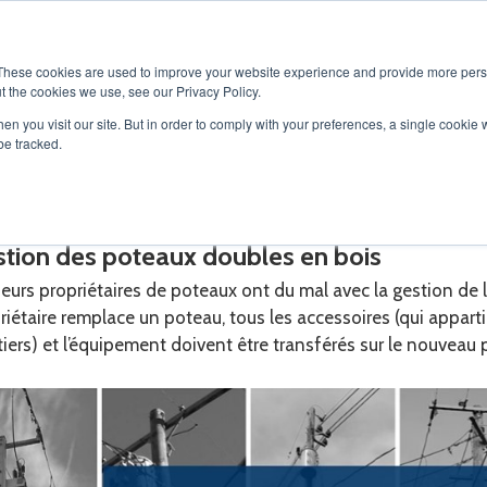
OS
SOLUTIONS
SERVICES
PRODUITS
CARRIÈRES
These cookies are used to improve your website experience and provide more perso
t the cookies we use, see our Privacy Policy.
en you visit our site. But in order to comply with your preferences, a single cookie 
be tracked.
action de poteau
tion des poteaux doubles en bois
ieurs propriétaires de poteaux ont du mal avec la gestion de
riétaire remplace un poteau, tous les accessoires (qui appart
tiers) et l’équipement doivent être transférés sur le nouveau 