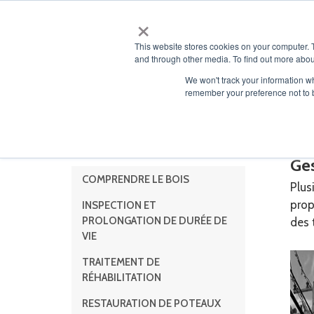
×
À PROP
This website stores cookies on your computer. 
and through other media. To find out more abou
We won't track your information wh
remember your preference not to 
Tr
Services pour poteaux en
bois
Ges
COMPRENDRE LE BOIS
Plus
prop
INSPECTION ET
PROLONGATION DE DURÉE DE
des 
VIE
TRAITEMENT DE
RÉHABILITATION
RESTAURATION DE POTEAUX