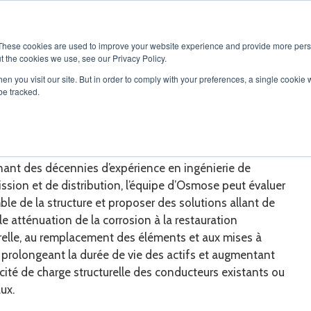
OS
SOLUTIONS
SERVICES
PRODUITS
CARRIÈRES
These cookies are used to improve your website experience and provide more perso
t the cookies we use, see our Privacy Policy.
en you visit our site. But in order to comply with your preferences, a single cookie 
be tracked.
lyse de la capacité structura
ant des décennies d’expérience en ingénierie de
ssion et de distribution, l’équipe d’Osmose peut évaluer
ble de la structure et proposer des solutions allant de
le atténuation de la corrosion à la restauration
relle, au remplacement des éléments et aux mises à
 prolongeant la durée de vie des actifs et augmentant
cité de charge structurelle des conducteurs existants ou
ux.