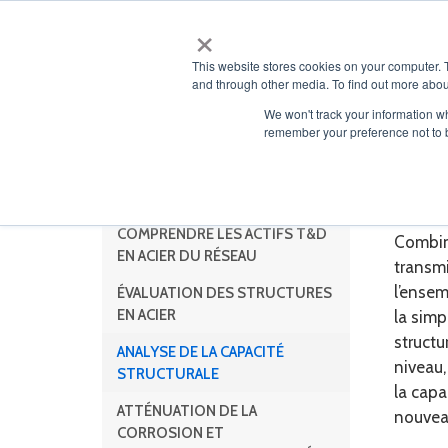
×
À PROP
This website stores cookies on your computer. 
and through other media. To find out more abou
We won't track your information wh
remember your preference not to 
Ana
Services pour l’acier
COMPRENDRE LES ACTIFS T&D
Combin
EN ACIER DU RÉSEAU
transmi
l’ensem
ÉVALUATION DES STRUCTURES
EN ACIER
la simp
structu
ANALYSE DE LA CAPACITÉ
niveau,
STRUCTURALE
la capa
ATTÉNUATION DE LA
nouvea
CORROSION ET