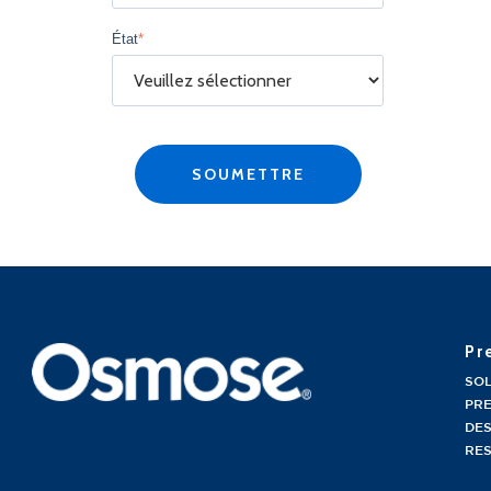
État
*
Pr
SO
PRE
DES
RE