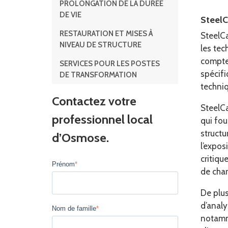
PROLONGATION DE LA DURÉE
DE VIE
SteelC
RESTAURATION ET MISES À
SteelC
NIVEAU DE STRUCTURE
les tec
compte
SERVICES POUR LES POSTES
spécifi
DE TRANSFORMATION
techniq
Contactez votre
SteelCa
professionnel local
qui fou
structu
d’Osmose.
l’expo
critiqu
Prénom
*
de char
De plus
d’analy
Nom de famille
*
notamm