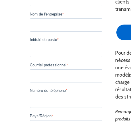
clients
transmi
Nom de l'entreprise
*
Intitulé du poste
*
Pour de
nécessa
Courriel professionnel
*
une évo
modélis
charge 
résulta
Numéro de téléphone
*
des str
Remarque
Pays/Région
*
produits 