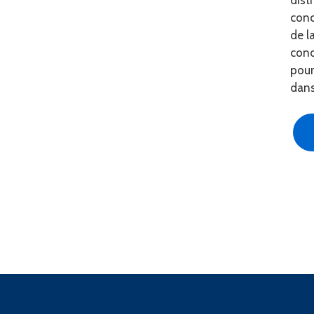
dist
conc
de l
cond
pour
dans