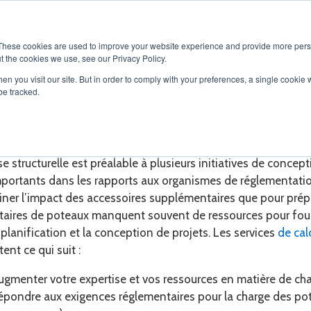
OS
SOLUTIONS
SERVICES
PRODUITS
CARRIÈRES
These cookies are used to improve your website experience and provide more perso
t the cookies we use, see our Privacy Policy.
en you visit our site. But in order to comply with your preferences, a single cookie 
be tracked.
vices de calcul de la charge 
se structurelle est préalable à plusieurs initiatives de conce
portants dans les rapports aux organismes de réglementation
iner l’impact des accessoires supplémentaires que pour prép
étaires de poteaux manquent souvent de ressources pour four
 planification et la conception de projets. Les services
de cal
ent ce qui suit :
ugmenter votre expertise et vos ressources en matière de ch
épondre aux exigences réglementaires pour la charge des pote