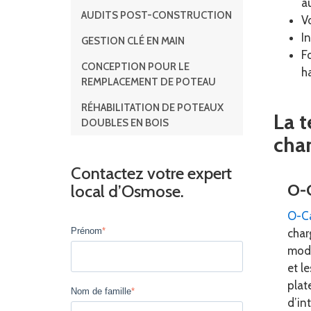
a
AUDITS POST-CONSTRUCTION
V
I
GESTION CLÉ EN MAIN
F
CONCEPTION POUR LE
h
REMPLACEMENT DE POTEAU
RÉHABILITATION DE POTEAUX
La t
DOUBLES EN BOIS
cha
Contactez votre expert
O-
local d’Osmose.
O-Ca
Prénom
*
char
modé
et l
plat
Nom de famille
*
d’in