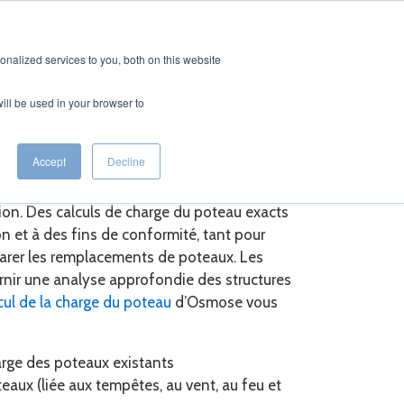
CONTACT
FRENCH
nalized services to you, both on this website
will be used in your browser to
du poteau
Accept
Decline
ption. Des calculs de charge du poteau exacts
 et à des fins de conformité, tant pour
arer les remplacements de poteaux. Les
nir une analyse approfondie des structures
cul de la charge du poteau
d’Osmose vous
arge des poteaux existants
aux (liée aux tempêtes, au vent, au feu et