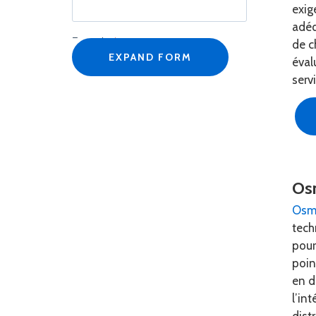
exig
adéq
Enterprise
*
de c
EXPAND FORM
éval
serv
Intitulé du poste
*
Courriel professionnel
*
Os
Osm
Numéro de téléphone
*
tech
pour
poin
en d
l’int