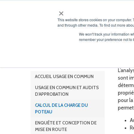
×
À PROP
This website stores cookies on your computer. 
and through other media. To find out more abou
We won't track your information wh
remember your preference not to 
Ser
Administration d’usage en
commun
L’analy
ACCUEIL USAGE EN COMMUN
sont im
déterm
USAGE EN COMMUN ET AUDITS
propri
D’APPROBATION
pour la
CALCUL DE LA CHARGE DU
permett
POTEAU
A
ENQUÊTE ET CONCEPTION DE
R
MISE EN ROUTE